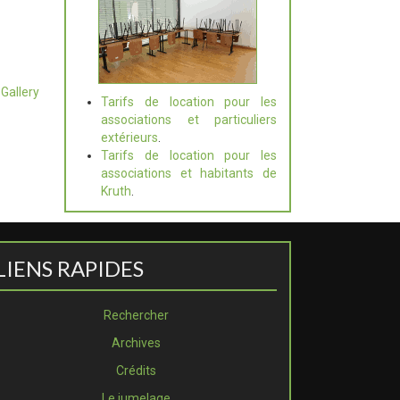
Gallery
Tarifs de location pour les
associations et particuliers
extérieurs
.
Tarifs de location pour les
associations et habitants de
Kruth
.
LIENS RAPIDES
Rechercher
Archives
Crédits
Le jumelage