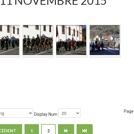
 11 NOVEMBRE 2015
Page 
Display Num
CÉDENT
1
2