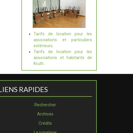
Tarifs de location pour les
associations et particuliers
extérieurs
.
Tarifs de location pour les
associations et habitants de
Kruth
.
LIENS RAPIDES
Rechercher
Archives
Crédits
Le jumelage