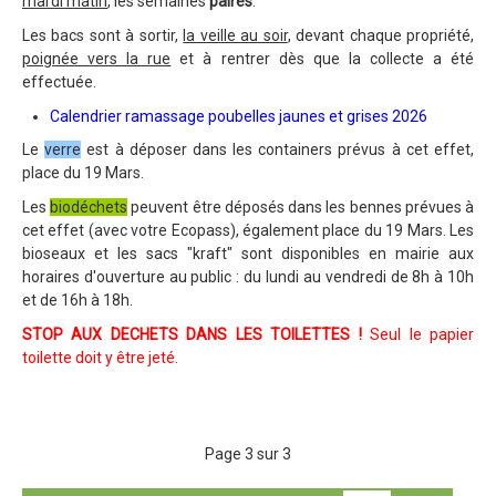
mardi matin
, les semaines
paires
.
Les bacs sont à sortir,
la veille au soir
, devant chaque propriété,
poignée vers la rue
et à rentrer dès que la collecte a été
effectuée.
Calendrier ramassage poubelles jaunes et grises 2026
Le
verre
est à déposer dans les containers prévus à cet effet,
place du 19 Mars.
Les
biodéchets
peuvent être déposés dans les bennes prévues à
cet effet (avec votre Ecopass), également place du 19 Mars. Les
bioseaux et les sacs "kraft" sont disponibles en mairie aux
horaires d'ouverture au public : du lundi au vendredi de 8h à 10h
et de 16h à 18h.
STOP AUX DECHETS DANS LES TOILETTES
!
Seul le papier
toilette doit y être jeté.
Page 3 sur 3